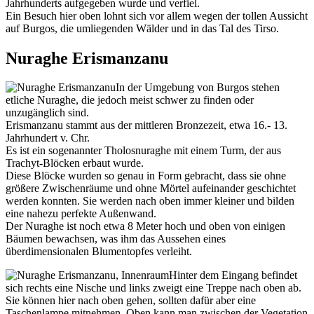
Jahrhunderts aufgegeben wurde und verfiel.
Ein Besuch hier oben lohnt sich vor allem wegen der tollen Aussicht
auf Burgos, die umliegenden Wälder und in das Tal des Tirso.
Nuraghe Erismanzanu
In der Umgebung von Burgos stehen
etliche Nuraghe, die jedoch meist schwer zu finden oder
unzugänglich sind.
Erismanzanu stammt aus der mittleren Bronzezeit, etwa 16.- 13.
Jahrhundert v. Chr.
Es ist ein sogenannter Tholosnuraghe mit einem Turm, der aus
Trachyt-Blöcken erbaut wurde.
Diese Blöcke wurden so genau in Form gebracht, dass sie ohne
größere Zwischenräume und ohne Mörtel aufeinander geschichtet
werden konnten. Sie werden nach oben immer kleiner und bilden
eine nahezu perfekte Außenwand.
Der Nuraghe ist noch etwa 8 Meter hoch und oben von einigen
Bäumen bewachsen, was ihm das Aussehen eines
überdimensionalen Blumentopfes verleiht.
Hinter dem Eingang befindet
sich rechts eine Nische und links zweigt eine Treppe nach oben ab.
Sie können hier nach oben gehen, sollten dafür aber eine
Taschenlampe mitnehmen. Oben kann man zwischen der Vegetation