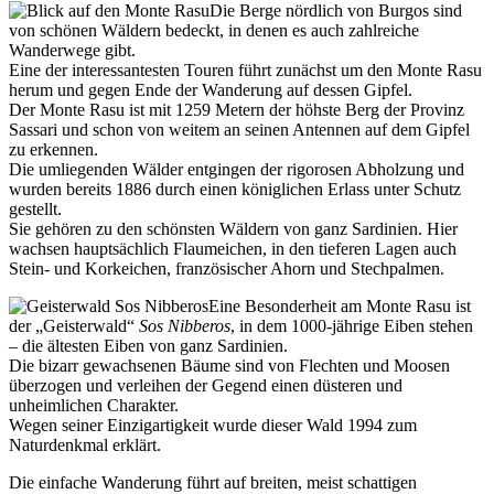
Die Berge nördlich von Burgos sind
von schönen Wäldern bedeckt, in denen es auch zahlreiche
Wanderwege gibt.
Eine der interessantesten Touren führt zunächst um den Monte Rasu
herum und gegen Ende der Wanderung auf dessen Gipfel.
Der Monte Rasu ist mit 1259 Metern der höhste Berg der Provinz
Sassari und schon von weitem an seinen Antennen auf dem Gipfel
zu erkennen.
Die umliegenden Wälder entgingen der rigorosen Abholzung und
wurden bereits 1886 durch einen königlichen Erlass unter Schutz
gestellt.
Sie gehören zu den schönsten Wäldern von ganz Sardinien. Hier
wachsen hauptsächlich Flaumeichen, in den tieferen Lagen auch
Stein- und Korkeichen, französischer Ahorn und Stechpalmen.
Eine Besonderheit am Monte Rasu ist
der „Geisterwald“
Sos Nibberos
, in dem 1000-jährige Eiben stehen
– die ältesten Eiben von ganz Sardinien.
Die bizarr gewachsenen Bäume sind von Flechten und Moosen
überzogen und verleihen der Gegend einen düsteren und
unheimlichen Charakter.
Wegen seiner Einzigartigkeit wurde dieser Wald 1994 zum
Naturdenkmal erklärt.
Die einfache Wanderung führt auf breiten, meist schattigen