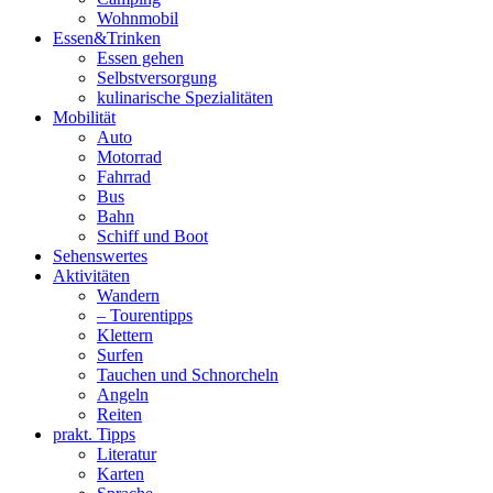
Wohnmobil
Essen&Trinken
Essen gehen
Selbstversorgung
kulinarische Spezialitäten
Mobilität
Auto
Motorrad
Fahrrad
Bus
Bahn
Schiff und Boot
Sehenswertes
Aktivitäten
Wandern
– Tourentipps
Klettern
Surfen
Tauchen und Schnorcheln
Angeln
Reiten
prakt. Tipps
Literatur
Karten