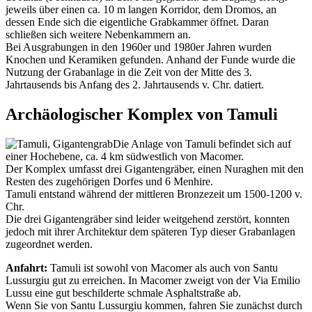
jeweils über einen ca. 10 m langen Korridor, dem Dromos, an
dessen Ende sich die eigentliche Grabkammer öffnet. Daran
schließen sich weitere Nebenkammern an.
Bei Ausgrabungen in den 1960er und 1980er Jahren wurden
Knochen und Keramiken gefunden. Anhand der Funde wurde die
Nutzung der Grabanlage in die Zeit von der Mitte des 3.
Jahrtausends bis Anfang des 2. Jahrtausends v. Chr. datiert.
Archäologischer Komplex von Tamuli
Die Anlage von Tamuli befindet sich auf
einer Hochebene, ca. 4 km südwestlich von Macomer.
Der Komplex umfasst drei Gigantengräber, einen Nuraghen mit den
Resten des zugehörigen Dorfes und 6 Menhire.
Tamuli entstand während der mittleren Bronzezeit um 1500-1200 v.
Chr.
Die drei Gigantengräber sind leider weitgehend zerstört, konnten
jedoch mit ihrer Architektur dem späteren Typ dieser Grabanlagen
zugeordnet werden.
Anfahrt:
Tamuli ist sowohl von Macomer als auch von Santu
Lussurgiu gut zu erreichen. In Macomer zweigt von der Via Emilio
Lussu eine gut beschilderte schmale Asphaltstraße ab.
Wenn Sie von Santu Lussurgiu kommen, fahren Sie zunächst durch