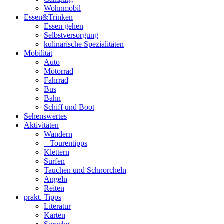
Wohnmobil
Essen&Trinken
Essen gehen
Selbstversorgung
kulinarische Spezialitäten
Mobilität
Auto
Motorrad
Fahrrad
Bus
Bahn
Schiff und Boot
Sehenswertes
Aktivitäten
Wandern
– Tourentipps
Klettern
Surfen
Tauchen und Schnorcheln
Angeln
Reiten
prakt. Tipps
Literatur
Karten