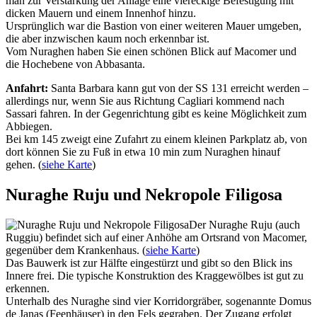
man zur Verstärkung der Anlage eine viereckige Befestigung mit
dicken Mauern und einem Innenhof hinzu.
Ursprünglich war die Bastion von einer weiteren Mauer umgeben,
die aber inzwischen kaum noch erkennbar ist.
Vom Nuraghen haben Sie einen schönen Blick auf Macomer und
die Hochebene von Abbasanta.
Anfahrt:
Santa Barbara kann gut von der SS 131 erreicht werden –
allerdings nur, wenn Sie aus Richtung Cagliari kommend nach
Sassari fahren. In der Gegenrichtung gibt es keine Möglichkeit zum
Abbiegen.
Bei km 145 zweigt eine Zufahrt zu einem kleinen Parkplatz ab, von
dort können Sie zu Fuß in etwa 10 min zum Nuraghen hinauf
gehen. (
siehe Karte
)
Nuraghe Ruju und Nekropole Filigosa
Der Nuraghe Ruju (auch
Ruggiu) befindet sich auf einer Anhöhe am Ortsrand von Macomer,
gegenüber dem Krankenhaus. (
siehe Karte
)
Das Bauwerk ist zur Hälfte eingestürzt und gibt so den Blick ins
Innere frei. Die typische Konstruktion des Kraggewölbes ist gut zu
erkennen.
Unterhalb des Nuraghe sind vier Korridorgräber, sogenannte Domus
de Janas (Feenhäuser) in den Fels gegraben. Der Zugang erfolgt