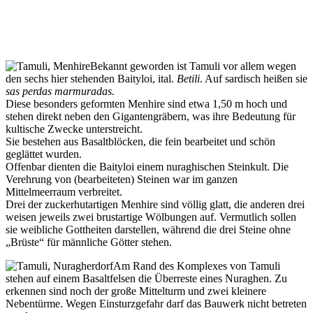
Bekannt geworden ist Tamuli vor allem wegen
den sechs hier stehenden Baityloi, ital.
Betili
. Auf sardisch heißen sie
sas perdas marmuradas.
Diese besonders geformten Menhire sind etwa 1,50 m hoch und
stehen direkt neben den Gigantengräbern, was ihre Bedeutung für
kultische Zwecke unterstreicht.
Sie bestehen aus Basaltblöcken, die fein bearbeitet und schön
geglättet wurden.
Offenbar dienten die Baityloi einem nuraghischen Steinkult. Die
Verehrung von (bearbeiteten) Steinen war im ganzen
Mittelmeerraum verbreitet.
Drei der zuckerhutartigen Menhire sind völlig glatt, die anderen drei
weisen jeweils zwei brustartige Wölbungen auf. Vermutlich sollen
sie weibliche Gottheiten darstellen, während die drei Steine ohne
„Brüste“ für männliche Götter stehen.
Am Rand des Komplexes von Tamuli
stehen auf einem Basaltfelsen die Überreste eines Nuraghen. Zu
erkennen sind noch der große Mittelturm und zwei kleinere
Nebentürme. Wegen Einsturzgefahr darf das Bauwerk nicht betreten