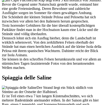
Das Kap liegt etwa 5 km nördlich von Stintino.
Bevor die Gegend unter Naturschutz gestellt wurde, entstand hier
eine große Feriensiedlung. Deren Bewohner und zahlreiche
Ausflügler sorgen im Sommer für einen gewaltigen Andrang.
Die Schönheit der kleinen Strände Pelosa und Pelosetta hat sich
inzwischen vor allem bei den Italienern herum gesprochen.
Trotz horrender Gebühren für die hier überall kostenpflichtigen
Parklätze findet man in der Hochsaison kaum eine Lücke und die
Strände sind völlig überlaufen.
Dennoch lohnt sich ein Ausflug hierher, denn die Landschaft ist
wirklich sehenswert. Von den zerklüfteten Felsen oberhalb der
Strände hat man einen herrlichen Ausblick auf die kleine Isola della
Pelosa mit ihrem spanischen Wachturm. Dahinter reicht der Blick
zur Isola Asinara.
Sie können in den schroffen Felsen herumkraxeln und vor allem an
stürmischen Tagen faszinierende Fotos von den herantosenden
Wellen machen.
Spiaggia delle Saline
Der Strand liegt ein Stück südlich von
Stintino an der Ostseite der Halbinsel.
Er ist Teil eines etwa 7 km langen Küstenabschnittes, wo sich
mehrere Badestrände aneinander reihen. In der Saison gibt es hier
Bars, einen Liegestuhl- und Sonnenschirmverleih und auch