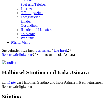
Sprache
Post und Telefon
Internet
Öffnungszeiten
Fotografieren
Kinder
Gesundheit
Hunde und Haustiere
Souvenirs
Weblinks
Menü
Menü
Sie befinden sich hier:
Startseite
1
/
Die Insel
2
/
Sehenswürdigkeiten
3
/
Stintino und Isola Asinara
Halbinsel Stintino und Isola Asinara
zur
Karte
der Halbinsel Stintino und Isola Asinara mit eingetragenen
Sehenswürdigkeiten
Stintino