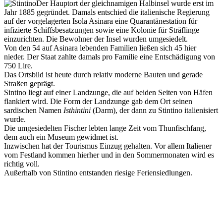
Der Hauptort der gleichnamigen Halbinsel wurde erst im
Jahr 1885 gegründet. Damals entschied die italienische Regierung
auf der vorgelagerten Isola Asinara eine Quarantänestation für
infizierte Schiffsbesatzungen sowie eine Kolonie für Sträflinge
einzurichten. Die Bewohner der Insel wurden umgesiedelt.
Von den 54 auf Asinara lebenden Familien ließen sich 45 hier
nieder. Der Staat zahlte damals pro Familie eine Entschädigung von
750 Lire.
Das Ortsbild ist heute durch relativ moderne Bauten und gerade
Straßen geprägt.
Sintino liegt auf einer Landzunge, die auf beiden Seiten von Häfen
flankiert wird. Die Form der Landzunge gab dem Ort seinen
sardischen Namen
Isthintini
(Darm), der dann zu Stintino italienisiert
wurde.
Die umgesiedelten Fischer lebten lange Zeit vom Thunfischfang,
dem auch ein Museum gewidmet ist.
Inzwischen hat der Tourismus Einzug gehalten. Vor allem Italiener
vom Festland kommen hierher und in den Sommermonaten wird es
richtig voll.
Außerhalb von Stintino entstanden riesige Feriensiedlungen.