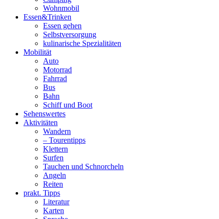
Wohnmobil
Essen&Trinken
Essen gehen
Selbstversorgung
kulinarische Spezialitäten
Mobilität
Auto
Motorrad
Fahrrad
Bus
Bahn
Schiff und Boot
Sehenswertes
Aktivitäten
Wandern
– Tourentipps
Klettern
Surfen
Tauchen und Schnorcheln
Angeln
Reiten
prakt. Tipps
Literatur
Karten