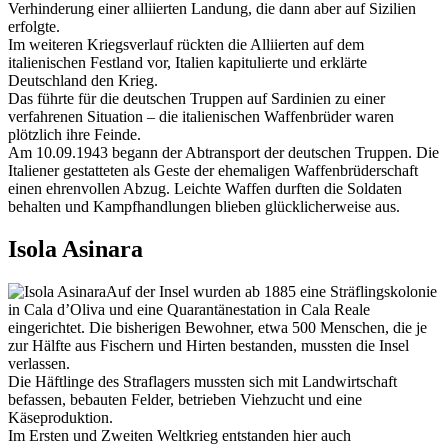
Verhinderung einer alliierten Landung, die dann aber auf Sizilien
erfolgte.
Im weiteren Kriegsverlauf rückten die Alliierten auf dem
italienischen Festland vor, Italien kapitulierte und erklärte
Deutschland den Krieg.
Das führte für die deutschen Truppen auf Sardinien zu einer
verfahrenen Situation – die italienischen Waffenbrüder waren
plötzlich ihre Feinde.
Am 10.09.1943 begann der Abtransport der deutschen Truppen. Die
Italiener gestatteten als Geste der ehemaligen Waffenbrüderschaft
einen ehrenvollen Abzug. Leichte Waffen durften die Soldaten
behalten und Kampfhandlungen blieben glücklicherweise aus.
Isola Asinara
Auf der Insel wurden ab 1885 eine Sträflingskolonie
in Cala d’Oliva und eine Quarantänestation in Cala Reale
eingerichtet. Die bisherigen Bewohner, etwa 500 Menschen, die je
zur Hälfte aus Fischern und Hirten bestanden, mussten die Insel
verlassen.
Die Häftlinge des Straflagers mussten sich mit Landwirtschaft
befassen, bebauten Felder, betrieben Viehzucht und eine
Käseproduktion.
Im Ersten und Zweiten Weltkrieg entstanden hier auch