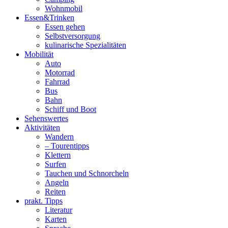
Wohnmobil
Essen&Trinken
Essen gehen
Selbstversorgung
kulinarische Spezialitäten
Mobilität
Auto
Motorrad
Fahrrad
Bus
Bahn
Schiff und Boot
Sehenswertes
Aktivitäten
Wandern
– Tourentipps
Klettern
Surfen
Tauchen und Schnorcheln
Angeln
Reiten
prakt. Tipps
Literatur
Karten