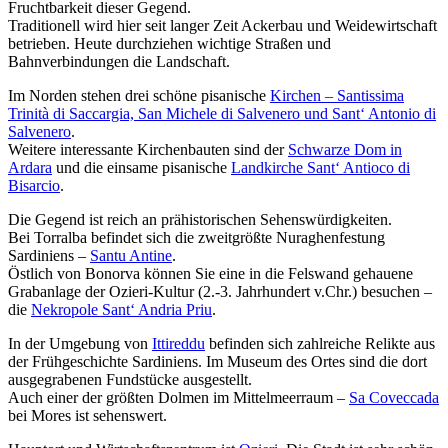
Fruchtbarkeit dieser Gegend.
Traditionell wird hier seit langer Zeit Ackerbau und Weidewirtschaft
betrieben. Heute durchziehen wichtige Straßen und
Bahnverbindungen die Landschaft.
Im Norden stehen drei schöne pisanische
Kirchen – Santissima
Trinità di Saccargia, San Michele di Salvenero und Sant‘ Antonio di
Salvenero
.
Weitere interessante Kirchenbauten sind der
Schwarze Dom in
Ardara
und die einsame pisanische
Landkirche Sant‘ Antioco di
Bisarcio
.
Die Gegend ist reich an prähistorischen Sehenswürdigkeiten.
Bei Torralba befindet sich die zweitgrößte Nuraghenfestung
Sardiniens –
Santu Antine
.
Östlich von Bonorva können Sie eine in die Felswand gehauene
Grabanlage der Ozieri-Kultur (2.-3. Jahrhundert v.Chr.) besuchen –
die
Nekropole Sant‘ Andria Priu
.
In der Umgebung von
Ittireddu
befinden sich zahlreiche Relikte aus
der Frühgeschichte Sardiniens. Im Museum des Ortes sind die dort
ausgegrabenen Fundstücke ausgestellt.
Auch einer der größten Dolmen im Mittelmeerraum –
Sa Coveccada
bei Mores ist sehenswert.