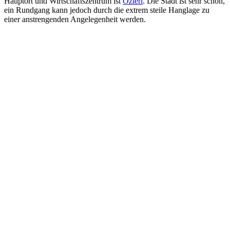
Hauptort und Wirtschaftszentrum ist
Ozieri
. Die Stadt ist sehr schön,
ein Rundgang kann jedoch durch die extrem steile Hanglage zu
einer anstrengenden Angelegenheit werden.