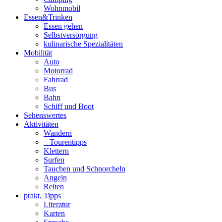
Wohnmobil
Essen&Trinken
Essen gehen
Selbstversorgung
kulinarische Spezialitäten
Mobilität
Auto
Motorrad
Fahrrad
Bus
Bahn
Schiff und Boot
Sehenswertes
Aktivitäten
Wandern
– Tourentipps
Klettern
Surfen
Tauchen und Schnorcheln
Angeln
Reiten
prakt. Tipps
Literatur
Karten